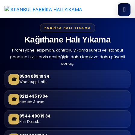
FABRIKA HALI YIKAMA
Kağıthane Halı Yıkama
Profesyonel ekipman, kontrollü yıkama süreci ve İstanbul
geneline hızlı servis desteğiyle daha temiz ve daha güvenli
sonuç.
0534 089 19 34
☎
WhatsApp Hattı
0212 435 19 34
☎
Hemen Arayın
0544 490 19 34
☎
Hızlı Destek