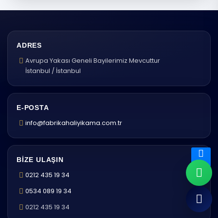
ADRES
Avrupa Yakası Geneli Bayilerimiz Mevcuttur
İstanbul / İstanbul
E-POSTA
info@fabrikahaliyikama.com.tr
BIZE ULAŞIN
0212 435 19 34
0534 089 19 34
0212 435 19 34