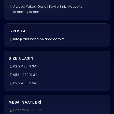
Avrupa Yakası Geneli Bayilerimiz Mevcuttur
İstanbul / İstanbul
E-POSTA
info@fabrikahaliyikama.com.tr
BIZE ULAŞIN
0212 435 19 34
0534 089 19 34
0212 435 19 34
MESAI SAATLERI
Pazartesi 9:00 21:00