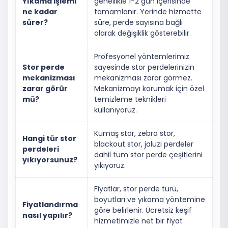
Yıkama işlemi
genellikle 1-2 gün içerisinde
ne kadar
tamamlanır. Yerinde hizmette
sürer?
süre, perde sayısına bağlı
olarak değişiklik gösterebilir.
Profesyonel yöntemlerimiz
Stor perde
sayesinde stor perdelerinizin
mekanizması
mekanizması zarar görmez.
zarar görür
Mekanizmayı korumak için özel
mü?
temizleme teknikleri
kullanıyoruz.
Kumaş stor, zebra stor,
Hangi tür stor
blackout stor, jaluzi perdeler
perdeleri
dahil tüm stor perde çeşitlerini
yıkıyorsunuz?
yıkıyoruz.
Fiyatlar, stor perde türü,
boyutları ve yıkama yöntemine
Fiyatlandırma
göre belirlenir. Ücretsiz keşif
nasıl yapılır?
hizmetimizle net bir fiyat