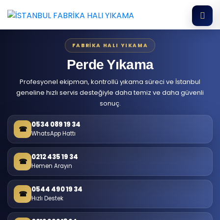
FABRIKA HALI YIKAMA
Perde Yıkama
Profesyonel ekipman, kontrollü yıkama süreci ve İstanbul
geneline hızlı servis desteğiyle daha temiz ve daha güvenli
sonuç.
0534 089 19 34
☎
WhatsApp Hattı
0212 435 19 34
☎
Hemen Arayın
0544 490 19 34
☎
Hızlı Destek