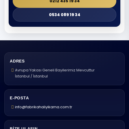
0212 435 19 34
0534 089 19 34
ADRES
Avrupa Yakası Geneli Bayilerimiz Mevcuttur
İstanbul / İstanbul
E-POSTA
info@fabrikahaliyikama.com.tr
BIZE ULAŞIN