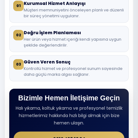
Kurumsal Hizmet Anlayışı
01
Müşteri memnuniyetini önceleyen planlı ve düzenli
bir süreç yönetimi uygulanır.
Doğru İşlem Planlaması
02
Her ürün veya hizmet içeriği kendi yapısına uygun
şekilde değerlendirilir.
Güven Veren Sonuç
03
Kontrollü hizmet ve profesyonel sunum sayesinde
daha güçlü marka algısı sağlanır.
Bizimle Hemen İletişime Geçin
Halı yıkama, koltuk yıkama ve profesyonel temizlik
hizmetlerimiz hakkında hızlı bilgi almak için bize
hemen ulaşın.