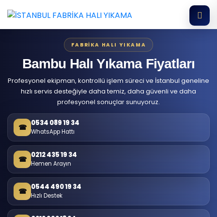
FABRIKA HALI YIKAMA
Bambu Halı Yıkama Fiyatları
Profesyonel ekipman, kontrollü işlem süreci ve İstanbul geneline
hızlı servis desteğiyle daha temiz, daha güvenli ve daha
profesyonel sonuçlar sunuyoruz.
0534 089 19 34
☎
WhatsApp Hattı
0212 435 19 34
☎
Hemen Arayın
0544 490 19 34
☎
Hızlı Destek